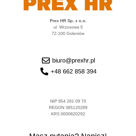
Prex HR Sp. z o.o.
ul. Wrzosowa 5
72-100 Goleniów
biuro@prexhr.pl
+48 662 858 394
NIP 954 281 09 70
REGON 385120289
KRS 0000820292